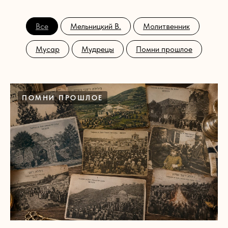
Все
Мельницкий В.
Молитвенник
Мусар
Мудрецы
Помни прошлое
ПОМНИ ПРОШЛОЕ