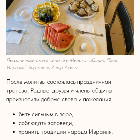
Праздничный стол в синагоге Минска- община "Бейс
Исроэль": бар-мицва Ашер-Акивы
После молитвы состоялась праздничная
трапеза. Родные, друзья и члены общины
произносили добрые слова и пожелания:
быть сильным в вере,
соблюдать заповеди,
хранить традиции народа Израиля.