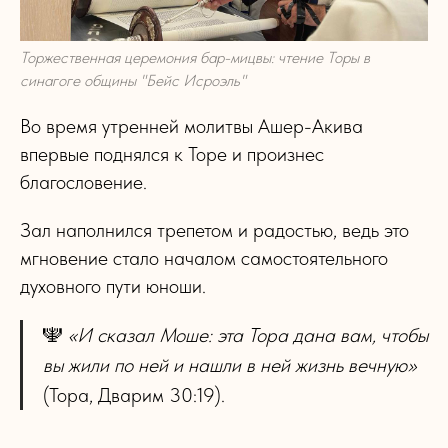
Торжественная церемония бар-мицвы: чтение Торы в
синагоге общины "Бейс Исроэль"
Во время утренней молитвы Ашер-Акива
впервые поднялся к Торе и произнес
благословение.
Зал наполнился трепетом и радостью, ведь это
мгновение стало началом самостоятельного
духовного пути юноши.
🕎
«И сказал Моше: эта Тора дана вам, чтобы
вы жили по ней и нашли в ней жизнь вечную»
(Тора, Дварим 30:19).