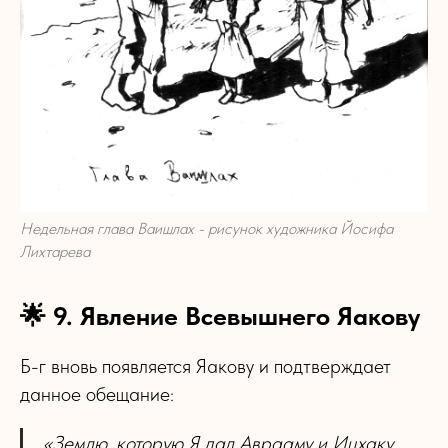
Недельная глава Ваишлах - рисунок художника Йосифа
Лихтарева
🌟 9. Явление Всевышнего Яакову
Б-г вновь появляется Яакову и подтверждает
данное обещание:
«Землю, которую Я дал Аврааму и Ицхаку,