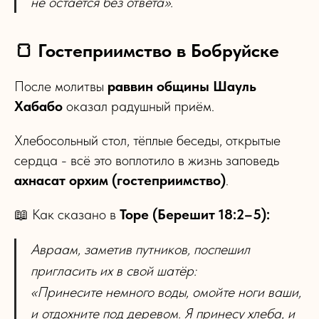
не остаётся без ответа».
🍞 Гостеприимство в Бобруйске
После молитвы
раввин общины Шауль
Хабабо
оказал радушный приём.
Хлебосольный стол, тёплые беседы, открытые
сердца - всё это воплотило в жизнь заповедь
ахнасат орхим (гостеприимство)
.
📖 Как сказано в
Торе (Берешит 18:2–5):
Авраам, заметив путников, поспешил
пригласить их в свой шатёр:
«Принесите немного воды, омойте ноги ваши,
и отдохните под деревом. Я принесу хлеба, и