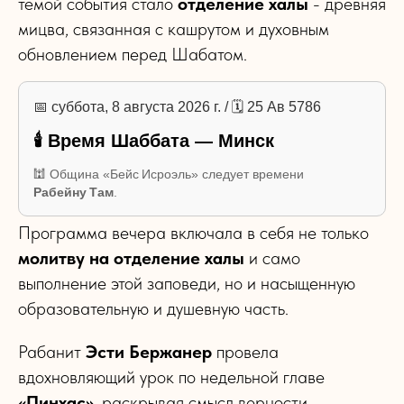
темой события стало
отделение халы
- древняя
мицва, связанная с кашрутом и духовным
обновлением перед Шабатом.
📅 суббота, 8 августа 2026 г. / 🗓 25 Ав 5786
🕯 Время Шаббата — Минск
🕍 Община «Бейс Исроэль» следует времени
Рабейну Там
.
Программа вечера включала в себя не только
молитву на отделение халы
и само
выполнение этой заповеди, но и насыщенную
образовательную и душевную часть.
Рабанит
Эсти Бержанер
провела
вдохновляющий урок по недельной главе
«Пинхас»
, раскрывая смысл верности,