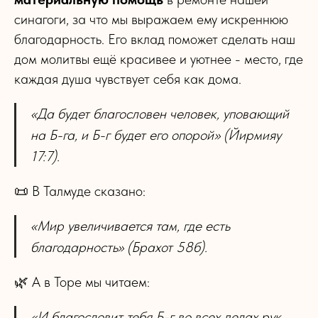
синагоги, за что мы выражаем ему искреннюю
благодарность. Его вклад поможет сделать наш
дом молитвы ещё красивее и уютнее - место, где
каждая душа чувствует себя как дома.
«Да будет благословен человек, уповающий
на Б-га, и Б-г будет его опорой» (Йирмияу
17:7).
📜 В Талмуде сказано:
«Мир увеличивается там, где есть
благодарность» (Брахот 58б).
🌿 А в Торе мы читаем:
«И благословит тебя Б-г во всех делах рук