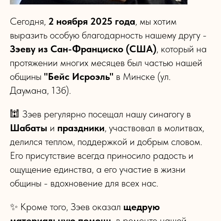
Сегодня,
2 ноября 2025 года
, мы хотим
выразить особую благодарность нашему другу -
Зэеву из Сан-Франциско (США)
, который на
протяжении многих месяцев был частью нашей
общины
"Бейс Исроэль"
в Минске (ул.
Даумана, 13б).
🕍 Зэев регулярно посещал нашу синагогу в
Шабаты
и
праздники
, участвовал в молитвах,
делился теплом, поддержкой и добрым словом.
Его присутствие всегда приносило радость и
ощущение единства, а его участие в жизни
общины - вдохновение для всех нас.
✨ Кроме того, Зэев оказал
щедрую
материальную помощь
в ремонте нашей