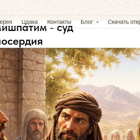
ерея
Цдака
Контакты
Блог
Скачать от
Мишпатим - суд
лосердия