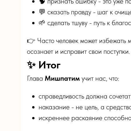
🧠 признать ошибку - это уже 
💬 сказать правду - шаг к очи
🌱 сделать тшуву - путь к благ
👉 Часто человек может избежать м
осознает и исправит свои поступки.
✨ Итог
Глава
Мишпатим
учит нас, что:
справедливость должна сочета
наказание - не цель, а средст
искреннее раскаяние способно