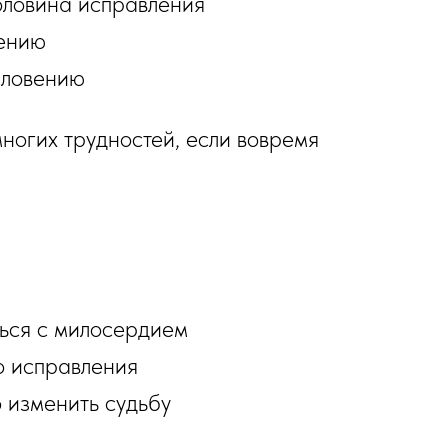
половина исправления
щению
ословению
ногих трудностей, если вовремя
ться с милосердием
во исправления
 изменить судьбу