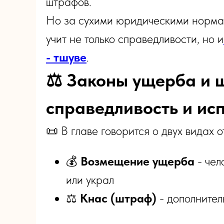
штрафов.
Но за сухими юридическими нормам
учит не только справедливости, но и
- тшуве
.
⚖️ Законы ущерба и 
справедливость и ис
📜 В главе говорится о двух видах о
💰
Возмещение ущерба
- чел
или украл
⚖️
Кнас (штраф)
- дополнител