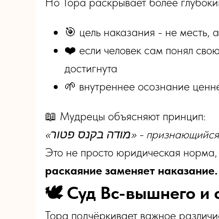
Но Тора раскрывает более глубоки
🎯 цель наказания - не месть, 
❤️ если человек сам понял свою
достигнута
🌱 внутреннее осознание ценн
📖 Мудрецы объясняют принцип:
«מודה בקנס פטור» - при
Это не просто юридическая норма,
раскаяние заменяет наказание.
🕊️ Суд Вс-вышнего и
Тора подчёркивает важное различи