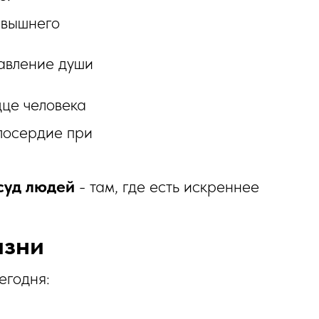
-вышнего
авление души
дце человека
лосердие при
суд людей
- там, где есть искреннее
изни
егодня: