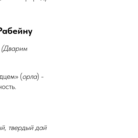
т Моше Рабейну
 (Дварим
дцем» (
орла
) -
ость.
ый, твердый дай