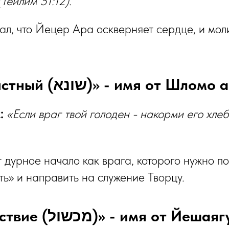
(Теилим 51:12).
л, что Йецер Ара оскверняет сердце, и моли
4️⃣ «Ненавистный (שונא)» - имя от 
:
«Если враг твой голоден - накорми его хл
 дурное начало как врага, которого нужно по
ть» и направить на служение Творцу.
5️⃣ «Препятствие (מכשול)» - имя от Йешая