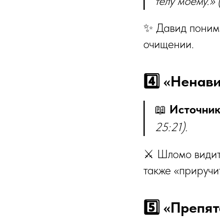
телу моему.» 
✨ Давид понима
очищении.
📖
Источник
25:21).
⚔️ Шломо видит
также «приручи