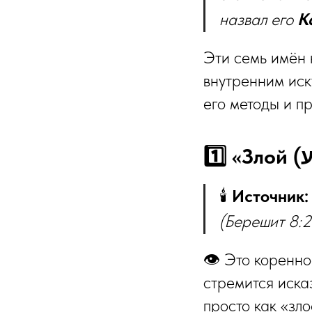
назвал его
К
Эти семь имён 
внутренним ис
его методы и п
🕯️
Источник:
(Берешит 8:21
👁️ Это коренн
стремится иска
просто как «зл