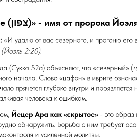
7️⃣ «Скрытое (צפון)» - имя от пророка Йоэл
:
«И удалю от вас северного, и прогоню его 
(Йоэль 2:20).
а (Сукка 52а) объясняют, что «северный» (
ц
ного начала. Слово «цафон» в иврите означа
ачало прячется глубоко внутри и проявляется 
талкивая человека к ошибкам.
зом,
Йецер Ара как «скрытое»
- это образ
трудно обнаружить. Борьба с ним требует ос
моконтроля и усиленной молитвы.