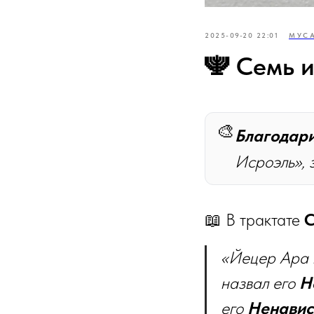
2025-09-20 22:01
МУС
🕎 Семь 
🎨
Благодар
Исроэль», 
📖 В трактате
С
«Йецер Ара 
назвал его
Н
его
Ненави