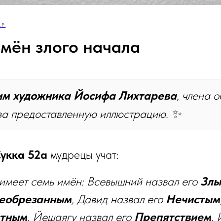
АР
имён злого начала
им художника Йосифа Лихтарева
, члена 
за предоставленную иллюстрацию.
✨
укка 52а
мудрецы учат:
имеет семь имён: Всевышний назвал его
Зл
еобрезанным
, Давид назвал его
Нечистым
стным
, Йешаягу назвал его
Препятствием
,