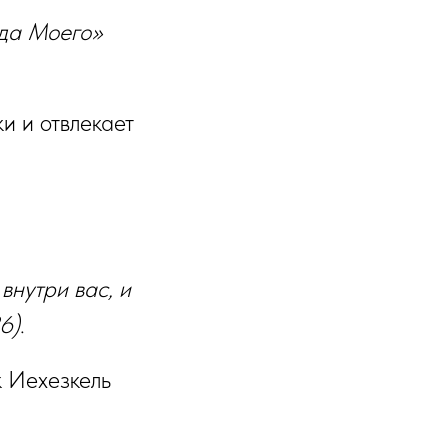
ода Моего»
и и отвлекает
внутри вас, и
6)
.
к Иехезкель