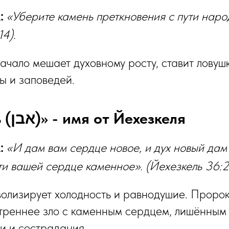
:
«Уберите камень преткновения с пути нар
14).
ачало мешает духовному росту, ставит ловушк
ры и заповедей.
6️⃣ «Камень (אבן)» - имя от Йехезкеля
:
«И дам вам сердце новое, и дух новый дам 
ти вашей сердце каменное».
(Йехезкель 36:2
олизирует холодность и равнодушие. Проро
треннее зло с каменным сердцем, лишённым
ти и сострадания.