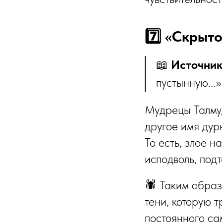
📖
Источник
пустынную...»
Мудрецы Талмуд
другое имя дур
То есть, злое н
исподволь, под
🕷️ Таким обра
тени, которую 
постоянного са