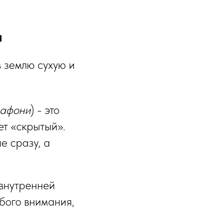
я
в землю сухую и
афони
) - это
ет «скрытый».
не сразу, а
 внутренней
обого внимания,