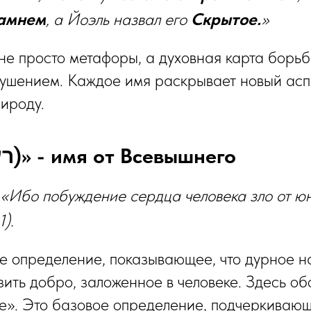
амнем
, а Йоэль назвал его
Скрытое.
»
не просто метафоры, а духовная карта борьб
кушением. Каждое имя раскрывает новый асп
рироду.
1️⃣ «Злой (רע)» - имя от Всевышнего
«Ибо побуждение сердца человека зло от юн
).
ое определение, показывающее, что дурное н
зить добро, заложенное в человеке. Здесь о
ое». Это базовое определение, подчеркиваю