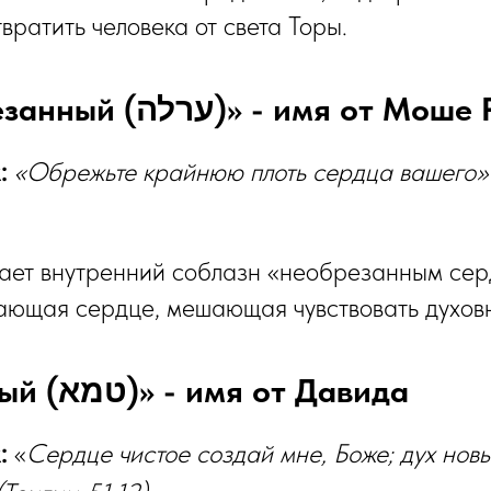
вратить человека от света Торы.
2️⃣ «Необрезанный (ערלה)» - имя о
:
«Обрежьте крайнюю плоть сердца вашего»
ает внутренний соблазн «необрезанным сер
ающая сердце, мешающая чувствовать духовн
3️⃣ «Нечистый (טמא)» - имя от Давида
:
«
Сердце чистое создай мне, Боже; дух нов