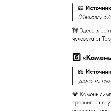
📖
Источник
(Йешаягу 57:
🚧 Здесь злое н
человека от То
📖
Источник
удалю из пло
💎 Камень симв
сравнивает вну
чувствительнос