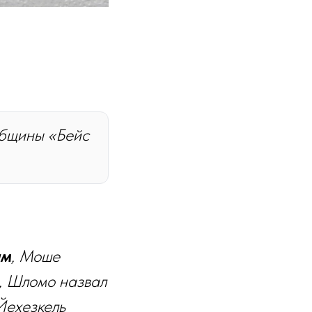
общины «Бейс
ым
, Моше
, Шломо назвал
 Йехезкель