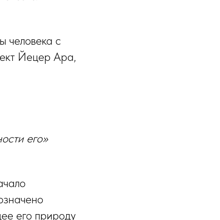
ы человека с
ект Йецер Ара,
ости его»
ачало
бозначено
щее его природу