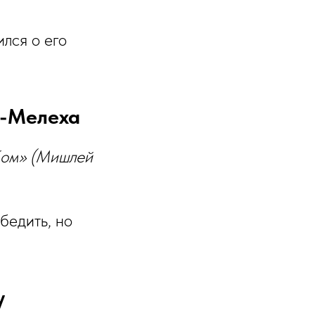
лся о его
Шломо а-Мелеха
ебом» (Мишлей
бедить, но
гу