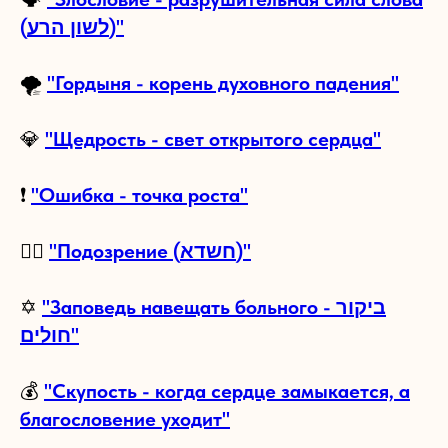
(לשון הרע)"
🌪️
"Гордыня - корень духовного падения"
💎
"Щедрость - свет открытого сердца"
❗
"Ошибка - точка роста"
🕵️‍♂️
"Подозрение (חשדא)"
✡
"Заповедь навещать больного - ביקור
חולים"
💰
"Скупость - когда сердце замыкается, а
благословение уходит"