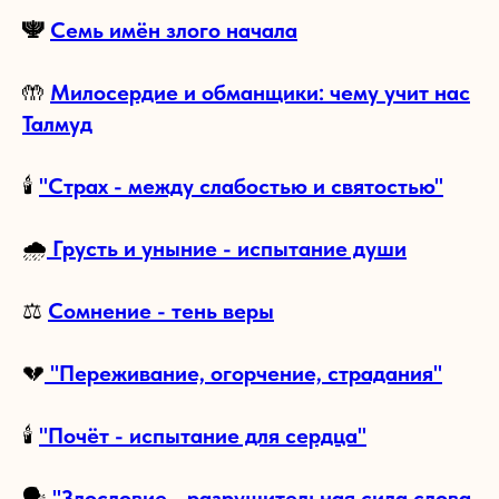
🕎
Семь имён злого начала
🤲
Милосердие и обманщики: чему учит нас
Талмуд
🕯
"Страх - между слабостью и святостью"
🌧
Грусть и уныние - испытание души
⚖️
Сомнение - тень веры
💔
"Переживание, огорчение, страдания"
🕯
"Почёт - испытание для сердца"
🗣️
"Злословие - разрушительная сила слова