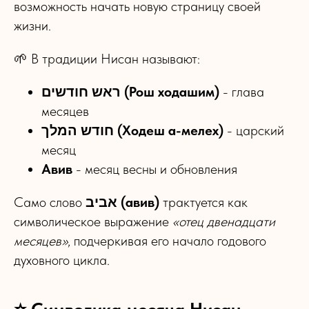
возможность начать новую страницу своей
жизни.
🌱 В традиции Нисан называют:
ראש חודשים (Рош ходашим)
- глава
месяцев
חודש המלך (Ходеш а-мелех)
- царский
месяц
Авив
- месяц весны и обновления
Само слово
אביב (авив)
трактуется как
символическое выражение
«отец двенадцати
месяцев»
, подчеркивая его начало годового
духовного цикла.
⭐ Символика месяца Нисан