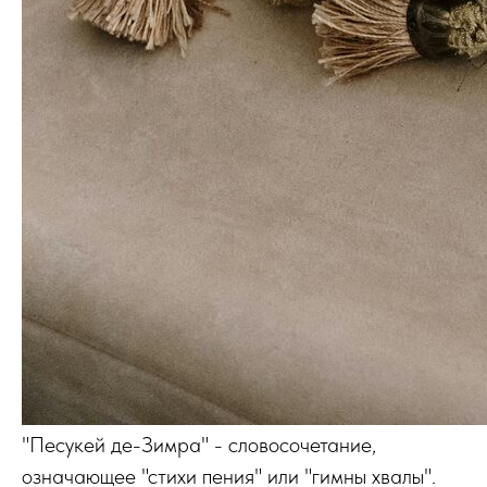
"Песукей де-Зимра" - словосочетание,
означающее "стихи пения" или "гимны хвалы".