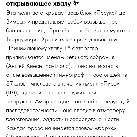
открывающее хвалу ✨
Эта молитва открывает весь блок «Песукей де-
Зимра» и представляет собой возвышенное
благословение, обращённое к Всевышнему как к
Творцу мира, Хранителю справедливости и
Принимающему хвалу. Её авторство
приписывается членам Великого собрания
(Аншей Кнесет һа-Гдола), и она написана в
стиле возвышенной гимнографии, состоящей из
87 слов - числового значения имени «Писо»
(פזו), одного из ангелов-служителей.
«Барух ше-Амар» задаёт тон всей последующей
последовательности - она вводит в атмосферу
благоговения, радости и сосредоточенности.
Каждая фраза начинается словом «барух»
(«благословен»), подчеркивая многочисленные