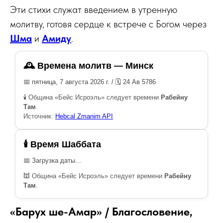
Эти стихи служат введением в утренную
молитву, готовя сердце к встрече с Богом через
Шма
и
Амиду
.
🕰️ Времена молитв — Минск
📅 пятница, 7 августа 2026 г. / 🗓️ 24 Ав 5786
🕯️ Община «Бейс Исроэль» следует времени
Рабейну
Там
.
Источник:
Hebcal Zmanim API
🕯 Время Шаббата
📅 Загрузка даты...
🕍 Община «Бейс Исроэль» следует времени
Рабейну
Там
.
«Барух ше-Амар» / Благословение,