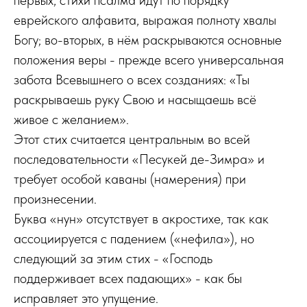
первых, стихи псалма идут по порядку
еврейского алфавита, выражая полноту хвалы
Богу; во-вторых, в нём раскрываются основные
положения веры - прежде всего универсальная
забота Всевышнего о всех созданиях: «Ты
раскрываешь руку Свою и насыщаешь всё
живое с желанием».
Этот стих считается центральным во всей
последовательности «Песукей де-Зимра» и
требует особой каваны (намерения) при
произнесении.
Буква «нун» отсутствует в акростихе, так как
ассоциируется с падением («нефила»), но
следующий за этим стих - «Господь
поддерживает всех падающих» - как бы
исправляет это упущение.