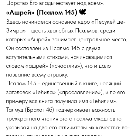
Царство Его владычествует над всем».
«Ашрей» (Псалом 145) 🕊️
Здесь начинается основное ядро «Песукей де-
Зимра» - шесть хвалебных Псалмов, среди
которых «Ашрей» занимает центральное место.
Он составлен из Псалма 145 с двумя
вступительными стихами, начинающимися
словом «ашрей» («счастлив»), что и дало
название всему отрывку.
Псалом 145 - единственный в книге, носящий
заголовок «Теһила» («прославление»), и по его
примеру вся книга получила имя «Теһилим».
Талмуд (Брахот 4б) подчёркивает важность
трёхкратного чтения этого псалма ежедневно,
указывая на два его отличительных качества: во-