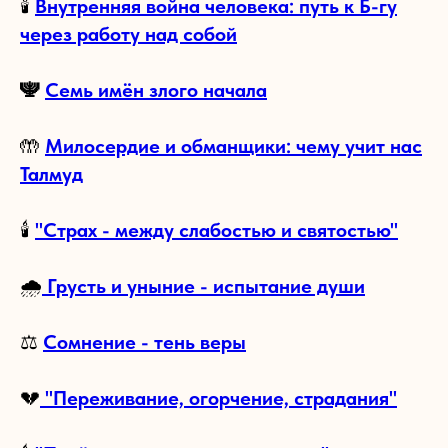
🕯️
Внутренняя война человека: путь к Б-гу
через работу над собой
🕎
Семь имён злого начала
🤲
Милосердие и обманщики: чему учит нас
Талмуд
🕯
"Страх - между слабостью и святостью"
🌧
Грусть и уныние - испытание души
⚖️
Сомнение - тень веры
💔
"Переживание, огорчение, страдания"