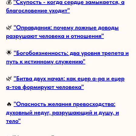
💰
"Скупость - когда сердце замыкается, а
благословение уходит"
🌿
"Оправдания: почему ложные доводы
разрушают человека и отношения"
🌟
"Богобоязненность: два уровня трепета и
путь к истинному служению"
🌿
"Битва двух начал: как ецер а-ра и ецер
а-тов формируют человека"
🔥
"Опасность желания превосходства:
духовный недуг, разрушающий и душу, и
тело"