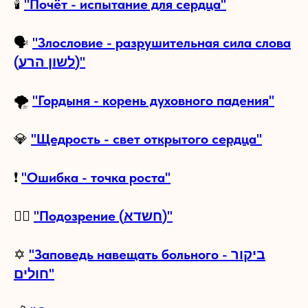
🕯
"Почёт - испытание для сердца"
🗣️
"Злословие - разрушительная сила слова
(לשון הרע)"
🌪️
"Гордыня - корень духовного падения"
💎
"Щедрость - свет открытого сердца"
❗
"Ошибка - точка роста"
🕵️‍♂️
"Подозрение (חשדא)"
✡
"Заповедь навещать больного - ביקור
חולים"